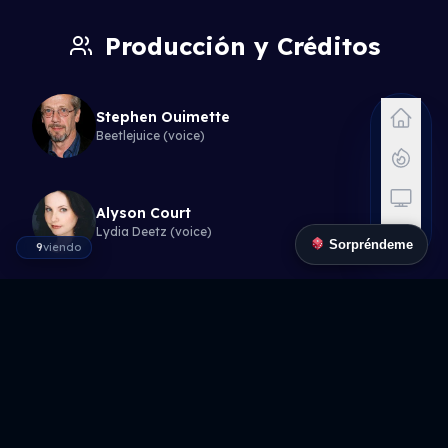
Producción y Créditos
Stephen Ouimette
Beetlejuice (voice)
Alyson Court
Lydia Deetz (voice)
Sorpréndeme
9
viendo
Tabitha St. Germain
Ginger (voice)
Len Carlson
The Monster Across the Street (voice)