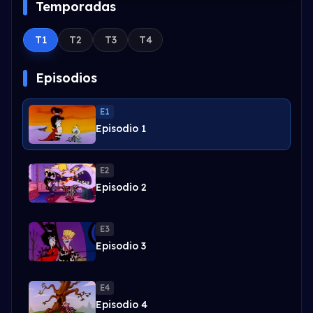
Temporadas
T1
T2
T3
T4
Episodios
E1
Episodio 1
E2
Episodio 2
E3
Episodio 3
E4
Episodio 4