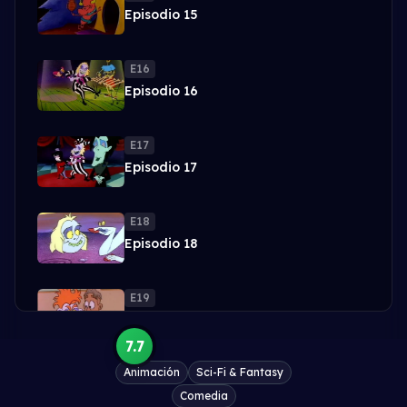
Episodio 15
E16
Episodio 16
E17
Episodio 17
E18
Episodio 18
E19
Episodio 19
7.7
Animación
Sci-Fi & Fantasy
E20
Episodio 20
Comedia