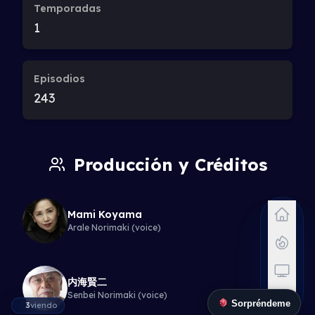
Temporadas
Episodio 31
1
E32
Episodio 32
Episodios
243
E33
Episodio 33
Producción y Créditos
E34
Episodio 34
Mami Koyama
Arale Norimaki (voice)
E35
Episodio 35
内海賢二
E36
Senbei Norimaki (voice)
Sorpréndeme
Episodio 36
3
viendo