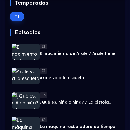
Temporadas
T1
Episodios
E1
El nacimiento de Arale / Arale tiene
nuevos amigos
E2
Arale va a la escuela
E3
¿Qué es, niño o niña? / La pistola
agranda-achica
E4
La máquina resbaladora de tiempo