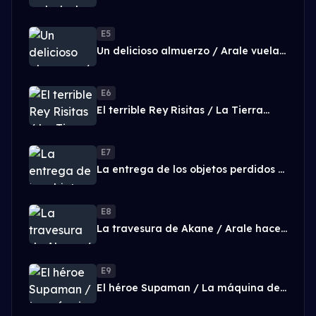
E5
Un delicioso almuerzo / Arale vuela
por los cielos
E6
El terrible Rey Risitas / La Tierra
esta en peligro
E7
La entrega de los objetos perdidos /
El científico invisible
E8
La travesura de Akane / Arale hace
un favor
E9
El héroe Supaman / La máquina de
los cuentos