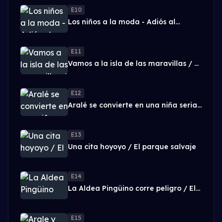
E10
Los niños a la moda - Adiós al
superpoder de Arale
E11
Vamos a la isla de las maravillas / El
rey Unmo
E12
Aralé se convierte en una niña seria
/ La pistola del mapache
E13
Una cita hoyoyo / El parque salvaje
E14
La Aldea Pingüino corre peligro / El
terrible Kintaman
E15