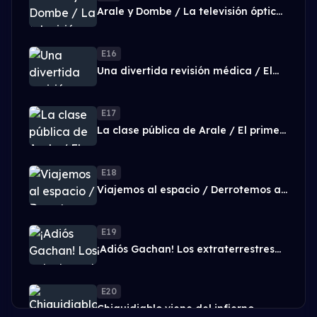
Arale y Dombe / La televisión óptica
de Arale
E16
Una divertida revisión médica / El
robot práctico
E17
La clase pública de Arale / El primer
amor de Piske
E18
Viajemos al espacio / Derrotemos a
la bestia espacial
E19
¡Adiós Gachan! Los extraterrestres
que vinieron a visitarnos
E20
Chiquidiablo viene del infierno