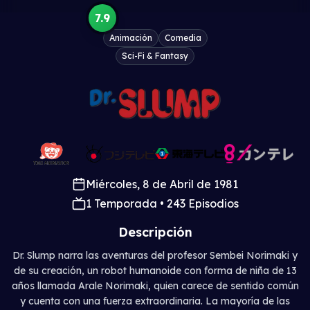
7.9
E21
Animación
Comedia
Episodio 21
Sci-Fi & Fantasy
E22
Episodio 22
E23
Episodio 23
Miércoles, 8 de Abril de 1981
1 Temporada • 243 Episodios
E24
Episodio 24
Descripción
Dr. Slump narra las aventuras del profesor Sembei Norimaki y
E25
de su creación, un robot humanoide con forma de niña de 13
Episodio 25
años llamada Arale Norimaki, quien carece de sentido común
y cuenta con una fuerza extraordinaria. La mayoría de las