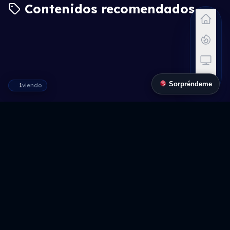
Contenidos recomendados
7.7
8.1
6.9
7.3
7.3
7.4
7.2
6.9
7.7
7.7
Sorpréndeme
1
viendo
7.8
8.0