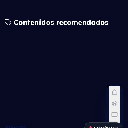
Contenidos recomendados
8.1
6.7
7.5
6.4
6.8
6.8
6.6
6.5
7.3
7.4
7.2
8.1