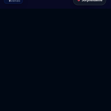
Sorpréndeme
8
viendo