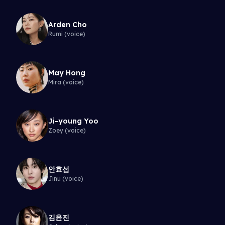
Arden Cho
Rumi (voice)
May Hong
Mira (voice)
Ji-young Yoo
Zoey (voice)
안효섭
Jinu (voice)
김윤진