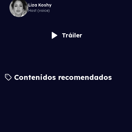
Liza Koshy
Host (voice)
Tráiler
Desarrollado por MODOCINE
Contenidos recomendados
6.3
7.9
7.5
7.5
7.3
7.1
6.6
6.1
6.9
6.1
6.7
7.2