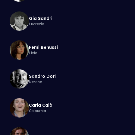
Gia Sandri
Lucrezia
Femi Benussi
Livia
Sandro Dori
Nerone
Carla Calò
Calpurnia