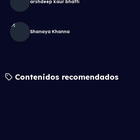
arshdeep kaur bhatti
Shanaya Khanna
Contenidos recomendados
7.5
6.5
7.6
7.0
6.3
6.8
7.3
8.2
7.0
6.0
8.0
7.3