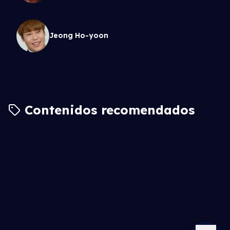
Jeong Ho-yoon
Contenidos recomendados
6.6
7.0
7.0
7.1
6.7
6.1
5.9
6.6
6.4
6.4
7.4
6.5