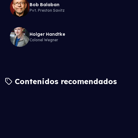
Bob Balaban
Pvt. Preston Savitz
Holger Handtke
Colonel Wegner
Contenidos recomendados
7.3
7.8
6.8
6.5
7.3
6.8
7.0
6.5
7.1
7.0
7.9
6.9