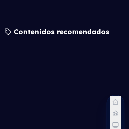
Contenidos recomendados
6.5
7.5
6.6
6.1
5.9
6.8
6.2
5.8
6.6
6.9
7.0
6.3