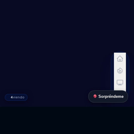
7.1
6.7
6.6
5.9
6.6
6.5
5.9
6.1
6.3
6.2
7.5
6.4
Sorpréndeme
4
viendo