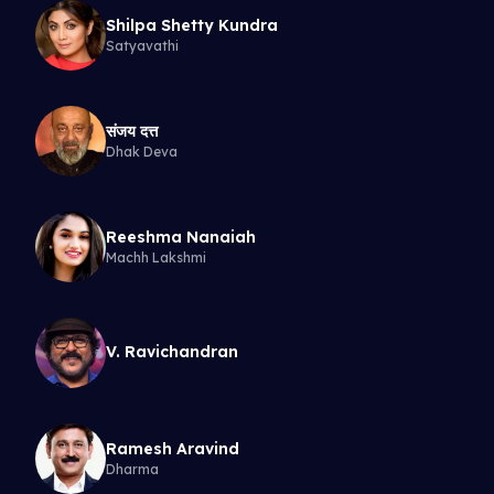
Shilpa Shetty Kundra
Satyavathi
संजय दत्त
Dhak Deva
Reeshma Nanaiah
Machh Lakshmi
V. Ravichandran
Ramesh Aravind
Dharma