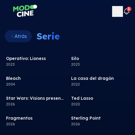
1
Serie
Atrás
Operativo: Lioness
8.0
Silo
8.2
Serie
Serie
2023
2023
Bleach
8.4
La casa del dragón
8.4
Serie
Serie
2004
2022
7.2
Star Wars: Visions presenta - La Jedi número 9
Ted Lasso
8.3
Serie
Serie
2026
2020
Fragmentos
7.6
Sterling Point
7.4
Serie
Serie
2026
2026