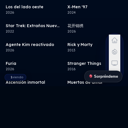
Los del lado oeste
6.7
X-Men '97
8.7
Serie
Serie
2026
2024
7.9
Star Trek: Extraños Nuevos Mundos
花开锦绣
N/A
Serie
Serie
2022
2026
Agente Kim reactivado
8.1
Rick y Morty
8.7
Serie
Serie
2026
2013
Furia
6.6
Stranger Things
8.6
Serie
Serie
2026
2016
Sorpréndeme
1
viendo
Ascensión inmortal
8.4
Muertos de amor
7.9
Serie
Serie
2020
2026
8.0
Re:ZERO -Starting Life in Another World-
La justiciera
8.0
Serie
Serie
2016
2026
Cabo de miedo
7.2
Jujutsu Kaisen
8.6
Serie
Serie
2026
2020