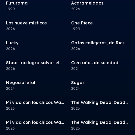
Futurama
8.4
Acaramelados
6.9
Serie
Serie
1999
2026
Los nueve místicos
6.2
One Piece
8.8
Serie
Serie
2026
1999
Lucky
7.4
6.9
Gatos callejeros, de Ricky Gervais
Serie
Serie
2026
2026
9.2
Stuart no logra salvar el Universo
Cien años de soledad
7.9
Serie
Serie
2026
2024
Negocio letal
8.4
Sugar
7.2
Serie
Serie
2024
2024
7.8
Mi vida con los chicos Walter
7.9
The Walking Dead: Dead City
Serie
Serie
2023
2023
7.8
Mi vida con los chicos Walter
7.9
The Walking Dead: Dead City
Serie
Serie
2023
2023