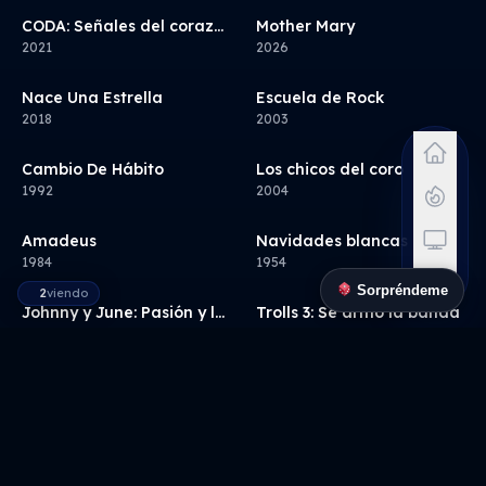
7.9
CODA: Señales del corazón
Mother Mary
5.4
Película
Película
2021
2026
Nace Una Estrella
7.5
Escuela de Rock
7.1
Película
Película
2018
2003
Cambio De Hábito
6.8
Los chicos del coro
7.7
Película
Película
1992
2004
Amadeus
8.0
Navidades blancas
7.2
Película
Película
1984
1954
Sorpréndeme
2
viendo
7.5
Johnny y June: Pasión y locura
Trolls 3: Se armó la banda
7.3
Película
Película
2005
2023
7.6
Better Man: La historia de Robbie Williams
La leyenda de 1900
8.2
Película
Película
2024
1998
Vaselina 2
5.2
8 Mile: Calle de ilusiones
7.1
Película
Película
1982
2002