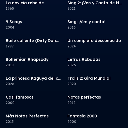
La novicia rebelde
7.7
7.8
Sing 2: ¡Ven y Canta de Nuevo!
Película
Película
1965
2021
9 Songs
5.5
Sing: ¡Ven y canta!
7.1
Película
Película
2004
2016
7.3
Baile caliente (Dirty Dancing)
Un completo desconocido
7.1
Película
Película
1987
2024
Bohemian Rhapsody
8.0
Letras Robadas
7.0
Película
Película
2018
2026
8.3
La princesa Kaguya del cosmos
Trolls 2: Gira Mundial
7.2
Película
Película
2026
2020
Casi famosos
7.5
Notas perfectas
7.3
Película
Película
2000
2012
Más Notas Perfectas
6.8
Fantasía 2000
7.0
Película
Película
2015
2000